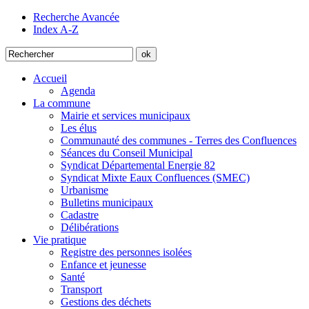
Recherche Avancée
Index A-Z
Accueil
Agenda
La commune
Mairie et services municipaux
Les élus
Communauté des communes - Terres des Confluences
Séances du Conseil Municipal
Syndicat Départemental Energie 82
Syndicat Mixte Eaux Confluences (SMEC)
Urbanisme
Bulletins municipaux
Cadastre
Délibérations
Vie pratique
Registre des personnes isolées
Enfance et jeunesse
Santé
Transport
Gestions des déchets