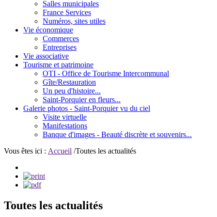
Salles municipales
France Services
Numéros, sites utiles
Vie économique
Commerces
Entreprises
Vie associative
Tourisme et patrimoine
OTI - Office de Tourisme Intercommunal
Gîte/Restauration
Un peu d'histoire...
Saint-Porquier en fleurs...
Galerie photos - Saint-Porquier vu du ciel
Visite virtuelle
Manifestations
Banque d'images - Beauté discrète et souvenirs...
Vous êtes ici :
Accueil
/Toutes les actualités
Toutes les actualités