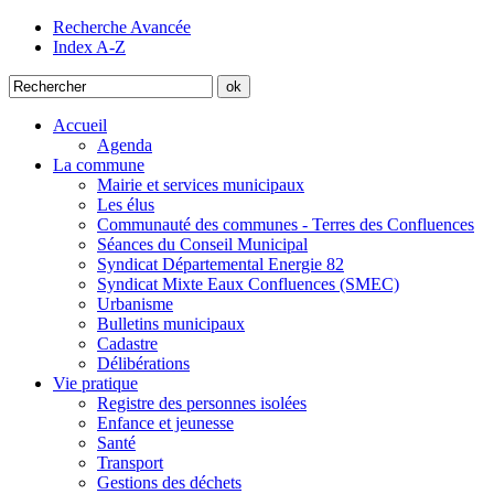
Recherche Avancée
Index A-Z
Accueil
Agenda
La commune
Mairie et services municipaux
Les élus
Communauté des communes - Terres des Confluences
Séances du Conseil Municipal
Syndicat Départemental Energie 82
Syndicat Mixte Eaux Confluences (SMEC)
Urbanisme
Bulletins municipaux
Cadastre
Délibérations
Vie pratique
Registre des personnes isolées
Enfance et jeunesse
Santé
Transport
Gestions des déchets