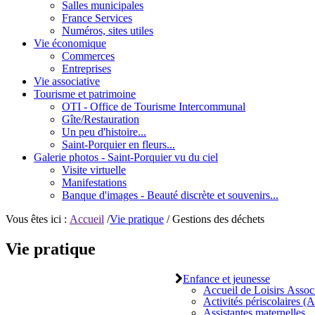
Salles municipales
France Services
Numéros, sites utiles
Vie économique
Commerces
Entreprises
Vie associative
Tourisme et patrimoine
OTI - Office de Tourisme Intercommunal
Gîte/Restauration
Un peu d'histoire...
Saint-Porquier en fleurs...
Galerie photos - Saint-Porquier vu du ciel
Visite virtuelle
Manifestations
Banque d'images - Beauté discrète et souvenirs...
Vous êtes ici :
Accueil
/
Vie pratique
/ Gestions des déchets
Vie pratique
Enfance et jeunesse
Accueil de Loisirs Asso
Activités périscolaires 
Assistantes maternelles